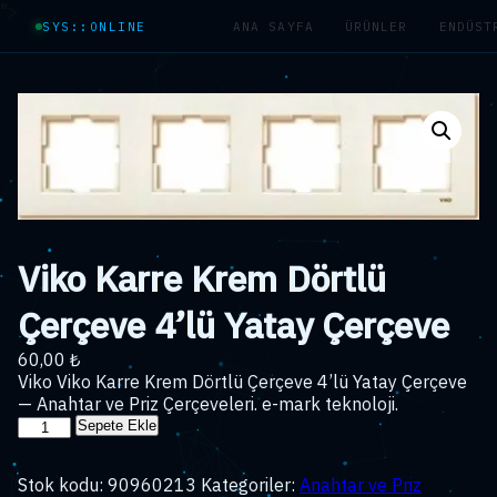
">
SYS::ONLINE
ANA SAYFA
ÜRÜNLER
ENDÜST
Viko Karre Krem Dörtlü
Çerçeve 4’lü Yatay Çerçeve
60,00
₺
Viko Viko Karre Krem Dörtlü Çerçeve 4’lü Yatay Çerçeve
— Anahtar ve Priz Çerçeveleri. e-mark teknoloji.
Viko
Sepete Ekle
Karre
Krem
Stok kodu:
90960213
Kategoriler:
Anahtar ve Priz
Dörtlü