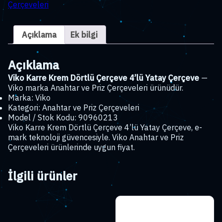
Çerçeveleri
Çerçeve
4'lü
Yatay
Açıklama
Ek bilgi
Çerçeve
adet
Açıklama
Viko Karre Krem Dörtlü Çerçeve 4’lü Yatay Çerçeve
—
Viko marka Anahtar ve Priz Çerçeveleri ürünüdür.
Marka: Viko
Kategori: Anahtar ve Priz Çerçeveleri
Model / Stok Kodu: 90960213
Viko Karre Krem Dörtlü Çerçeve 4’lü Yatay Çerçeve, e-
mark teknoloji güvencesiyle. Viko Anahtar ve Priz
Çerçeveleri ürünlerinde uygun fiyat.
İlgili ürünler