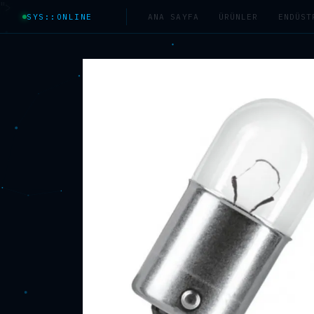
">
SYS::ONLINE
ANA SAYFA
ÜRÜNLER
ENDÜST