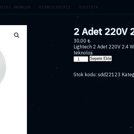
RIYEL ÜRÜNLER
HIZMETLERIMIZ
İLETIŞIM
2 Adet 220V 
30,00
₺
Lightech 2 Adet 220V 2.4 
teknoloji.
2
Sepete Ekle
Adet
220V
Stok kodu:
sdd22123
Kateg
2.4
Watt
Ba9S
Ampul
adet