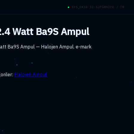
◆
SYS_OK
18:32:52
TÜRKİYE / TR
2.4 Watt Ba9S Ampul
Watt Ba9S Ampul — Halojen Ampul. e-mark
oriler:
Halojen Ampul