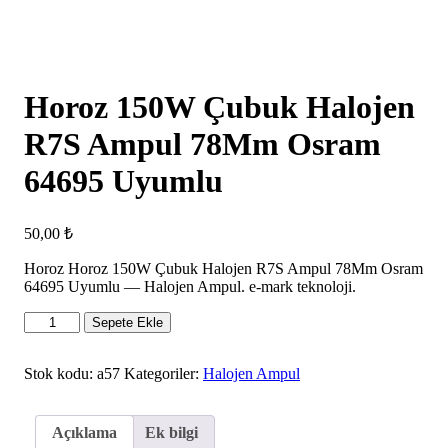
Horoz 150W Çubuk Halojen
R7S Ampul 78Mm Osram
64695 Uyumlu
50,00
₺
Horoz Horoz 150W Çubuk Halojen R7S Ampul 78Mm Osram
64695 Uyumlu — Halojen Ampul. e-mark teknoloji.
Horoz
Sepete Ekle
150W
Çubuk
Halojen
Stok kodu:
a57
Kategoriler:
Halojen Ampul
R7S
Ampul
78Mm
Açıklama
Ek bilgi
Osram