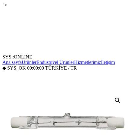
">
SYS::ONLINE
Ana sayfa
Ürünler
Endüstriyel Ürünler
Hizmetlerimiz
İletişim
◆
SYS_OK
00:00:00
TÜRKİYE / TR