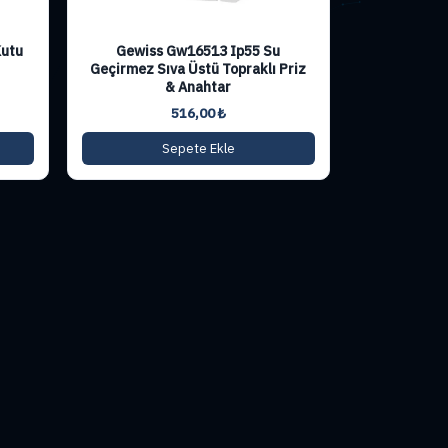
Kutu
Gewiss Gw16513 Ip55 Su
Geçirmez Sıva Üstü Topraklı Priz
& Anahtar
516,00
₺
Sepete Ekle