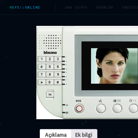
">
SYS::ONLINE
ANA SAYFA
ÜRÜNLER
ENDÜST
Açıklama
Ek bilgi