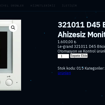
RIYEL ÜRÜNLER
HIZMETLERIMIZ
İLETIŞIM
321011 D45 Bt
Ahizesiz Mon
1.600,00
₺
Le-grand 321011 D45 Btici
Otomasyon ve Kontrol ürünle
321011
Sepete Ekle
D45
Bticino
Stok kodu:
015
Kategoriler
3,5
ürünleri
''
Lcd
Ahizesiz
Monitör
(532956455)
adet