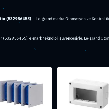
itör (532956455)
— Le-grand marka Otomasyon ve Kontrol ürü
ör (532956455), e-mark teknoloji güvencesiyle. Le-grand Otom