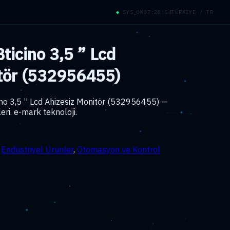
◆
SYS_OK
07:28:54
TÜRKİYE / TR
icino 3,5 ” Lcd
itör (532956455)
no 3,5 ” Lcd Ahizesiz Monitör (532956455) —
ri. e-mark teknoloji.
:
Endüstriyel Ürünler
,
Otomasyon ve Kontrol