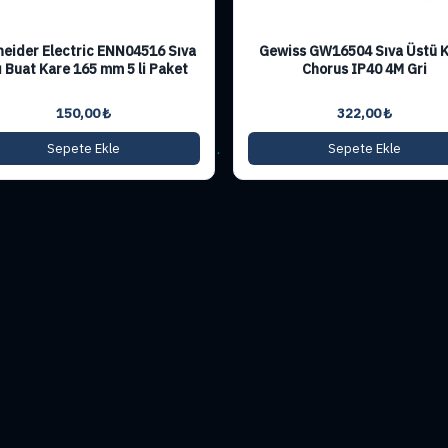
eider Electric ENN04516 Sıva
Gewiss GW16504 Sıva Üstü 
ı Buat Kare 165 mm 5 li Paket
Chorus IP40 4M Gri
150,00
₺
322,00
₺
Sepete Ekle
Sepete Ekle