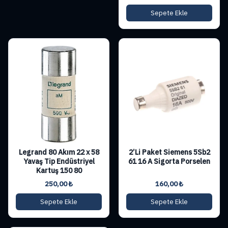
Sepete Ekle
Legrand 80 Akım 22 x 58
2’Li Paket Siemens 5Sb2
Yavaş Tip Endüstriyel
61 16 A Sigorta Porselen
Kartuş 150 80
250,00
₺
160,00
₺
Sepete Ekle
Sepete Ekle