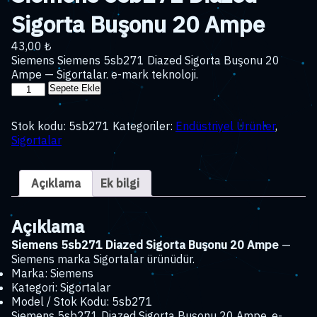
Sigorta Buşonu 20 Ampe
43,00
₺
Siemens Siemens 5sb271 Diazed Sigorta Buşonu 20
Ampe — Sigortalar. e-mark teknoloji.
Siemens
Sepete Ekle
5sb271
Diazed
Stok kodu:
5sb271
Kategoriler:
Endüstriyel Ürünler
,
Sigorta
Sigortalar
Buşonu
20
Ampe
Açıklama
Ek bilgi
adet
Açıklama
Siemens 5sb271 Diazed Sigorta Buşonu 20 Ampe
—
Siemens marka Sigortalar ürünüdür.
Marka: Siemens
Kategori: Sigortalar
Model / Stok Kodu: 5sb271
Siemens 5sb271 Diazed Sigorta Buşonu 20 Ampe, e-