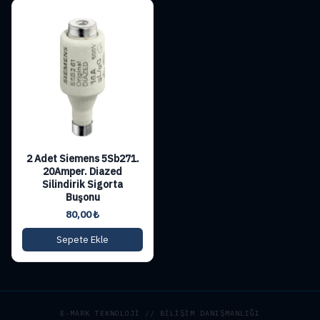
2 Adet Siemens 5Sb271.
20Amper. Diazed
Silindirik Sigorta
Buşonu
80,00
₺
Sepete Ekle
E-MARK TEKNOLOJİ // BİLİŞİM DANIŞMANLIĞI