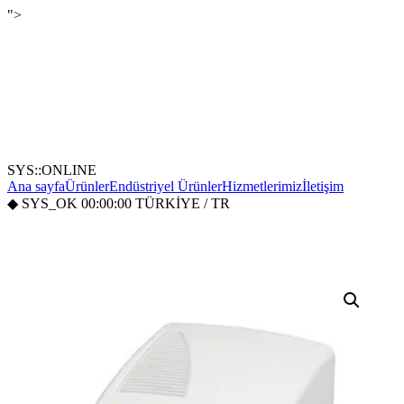
">
SYS::ONLINE
Ana sayfa
Ürünler
Endüstriyel Ürünler
Hizmetlerimiz
İletişim
◆
SYS_OK
00:00:00
TÜRKİYE / TR