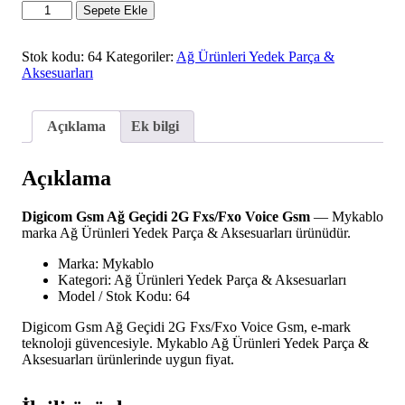
Digicom
Sepete Ekle
Gsm
Ağ
Geçidi
Stok kodu:
64
Kategoriler:
Ağ Ürünleri Yedek Parça &
2G
Aksesuarları
Fxs/Fxo
Voice
Gsm
Açıklama
Ek bilgi
adet
Açıklama
Digicom Gsm Ağ Geçidi 2G Fxs/Fxo Voice Gsm
— Mykablo
marka Ağ Ürünleri Yedek Parça & Aksesuarları ürünüdür.
Marka: Mykablo
Kategori: Ağ Ürünleri Yedek Parça & Aksesuarları
Model / Stok Kodu: 64
Digicom Gsm Ağ Geçidi 2G Fxs/Fxo Voice Gsm, e-mark
teknoloji güvencesiyle. Mykablo Ağ Ürünleri Yedek Parça &
Aksesuarları ürünlerinde uygun fiyat.