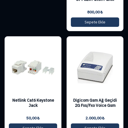
800,00
₺
Sepete Ekle
Netlink Cat6 Keystone
Digicom Gsm Ağ Geçidi
Jack
2G Fxs/Fxo Voice Gsm
50,00
₺
2.000,00
₺