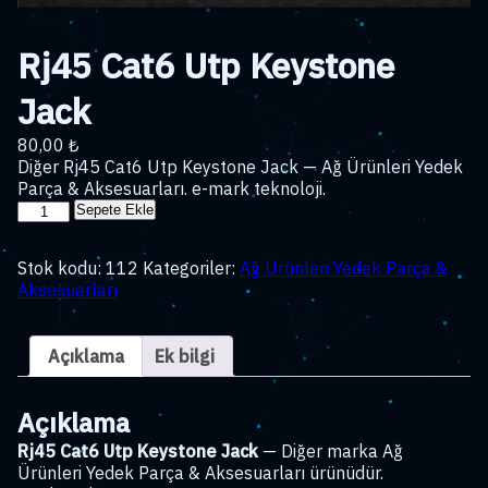
Rj45 Cat6 Utp Keystone
Jack
80,00
₺
Diğer Rj45 Cat6 Utp Keystone Jack — Ağ Ürünleri Yedek
Parça & Aksesuarları. e-mark teknoloji.
Rj45
Sepete Ekle
Cat6
Utp
Stok kodu:
112
Kategoriler:
Ağ Ürünleri Yedek Parça &
Keystone
Aksesuarları
Jack
adet
Açıklama
Ek bilgi
Açıklama
Rj45 Cat6 Utp Keystone Jack
— Diğer marka Ağ
Ürünleri Yedek Parça & Aksesuarları ürünüdür.