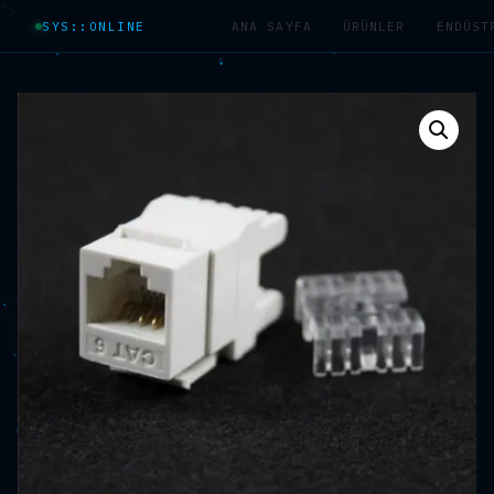
">
SYS::ONLINE
ANA SAYFA
ÜRÜNLER
ENDÜST