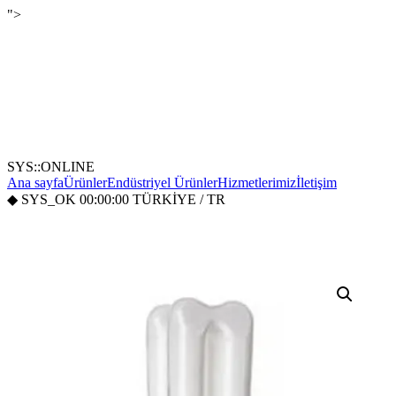
">
SYS::ONLINE
Ana sayfa
Ürünler
Endüstriyel Ürünler
Hizmetlerimiz
İletişim
◆
SYS_OK
00:00:00
TÜRKİYE / TR