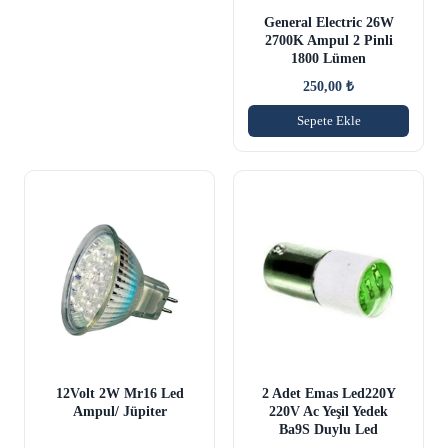
General Electric 26W
2700K Ampul 2 Pinli
1800 Lümen
250,00
₺
Sepete Ekle
12Volt 2W Mr16 Led
2 Adet Emas Led220Y
Ampul/ Jüpiter
220V Ac Yeşil Yedek
Ba9S Duylu Led