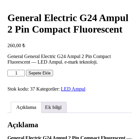
General Electric G24 Ampul
2 Pin Compact Fluorescent
260,00
₺
General General Electric G24 Ampul 2 Pin Compact
Fluorescent — LED Ampul. e-mark teknoloji.
General
Sepete Ekle
Electric
G24
Ampul
Stok kodu:
37
Kategoriler:
LED Ampul
2
Pin
Compact
Açıklama
Ek bilgi
Fluorescent
adet
Açıklama
General Electric G24 Ampul 2 Pin Compact Fluorescent
—