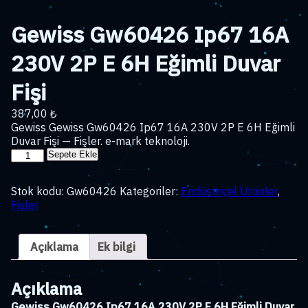
Gewiss Gw60426 Ip67 16A
230V 2P E 6H Eğimli Duvar
Fişi
387,00
₺
Gewiss Gewiss Gw60426 Ip67 16A 230V 2P E 6H Eğimli
Duvar Fişi — Fişler. e-mark teknoloji.
Gewiss
Sepete Ekle
Gw60426
Ip67
Stok kodu:
Gw60426
Kategoriler:
Endüstriyel Ürünler
,
16A
Fişler
230V
2P
E
Açıklama
Ek bilgi
6H
Eğimli
Duvar
Açıklama
Fişi
adet
Gewiss Gw60426 Ip67 16A 230V 2P E 6H Eğimli Duvar