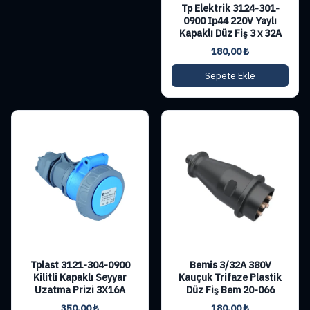
Tp Elektrik 3124-301-
0900 Ip44 220V Yaylı
Kapaklı Düz Fiş 3 x 32A
180,00
₺
Sepete Ekle
Tplast 3121-304-0900
Bemis 3/32A 380V
Kilitli Kapaklı Seyyar
Kauçuk Trifaze Plastik
Uzatma Prizi 3X16A
Düz Fiş Bem 20-066
350,00
₺
180,00
₺