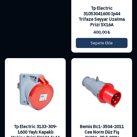
Tp Electric
31053041600 Ip44
Trifaze Seyyar Uzatma
Prizi 5X16A
400,00
₺
Sepete Ekle
Tp Electric 3133-309-
Bemis Bc1-3504-2011
1600 Yaylı Kapaklı
Cee Norm Düz Fiş