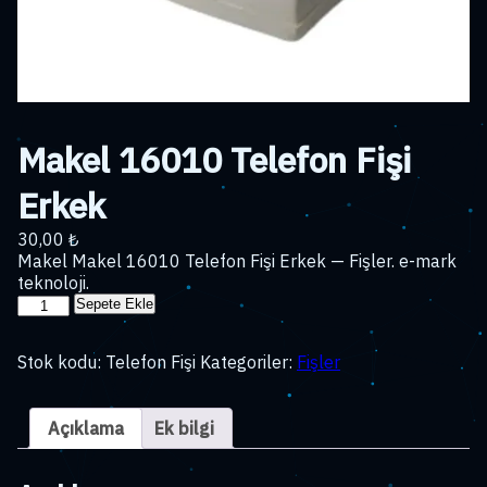
Makel 16010 Telefon Fişi
Erkek
30,00
₺
Makel Makel 16010 Telefon Fişi Erkek — Fişler. e-mark
teknoloji.
Makel
Sepete Ekle
16010
Telefon
Stok kodu:
Telefon Fişi
Kategoriler:
Fişler
Fişi
Erkek
adet
Açıklama
Ek bilgi