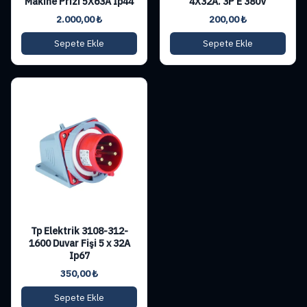
Makine Prizi 5X63A Ip44
4X32A. 3P E 380V
2.000,00
₺
200,00
₺
Sepete Ekle
Sepete Ekle
Tp Elektrik 3108-312-
1600 Duvar Fişi 5 x 32A
Ip67
350,00
₺
Sepete Ekle