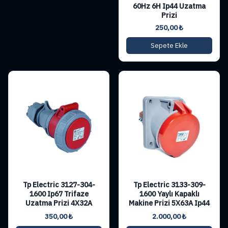
60Hz 6H Ip44 Uzatma
Prizi
250,00
₺
Sepete Ekle
Tp Electric 3127-304-
Tp Electric 3133-309-
1600 Ip67 Trifaze
1600 Yaylı Kapaklı
Uzatma Prizi 4X32A
Makine Prizi 5X63A Ip44
350,00
₺
2.000,00
₺