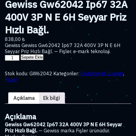
Gewiss Gw62042 Ip67 32A
400V 3P N E 6H Seyyar Priz
Hızlı Bağl.
838,00
₺
Gewiss Gewiss Gw62042 Ip67 32A 400V 3P N E 6H
Seyyar Priz Hızlı Bağl. — Fişler. e-mark teknoloji.
Gewiss
Sepete Ekle
Gw62042
Ip67
Stok kodu:
GW62042
Kategoriler:
Endüstriyel Ürünler
,
32A
Fişler
400V
3P
N
Açıklama
Ek bilgi
E
6H
Seyyar
Açıklama
Priz
Hızlı
Gewiss Gw62042 Ip67 32A 400V 3P N E 6H Seyyar
Bağl.
Priz Hızlı Bağl.
— Gewiss marka Fişler ürünüdür.