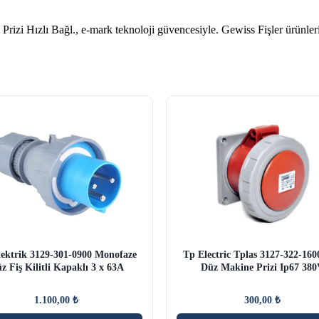
 Hızlı Bağl., e-mark teknoloji güvencesiyle. Gewiss Fişler ürünleri
ektrik 3129-301-0900 Monofaze
Tp Electric Tplas 3127-322-16
z Fiş Kilitli Kapaklı 3 x 63A
Düz Makine Prizi Ip67 38
1.100,00
₺
300,00
₺