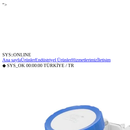
">
SYS::ONLINE
Ana sayfa
Ürünler
Endüstriyel Ürünler
Hizmetlerimiz
İletişim
◆
SYS_OK
00:00:00
TÜRKİYE / TR