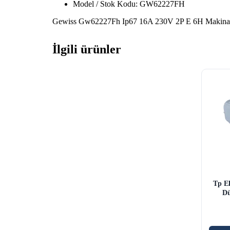
Model / Stok Kodu: GW62227FH
Gewiss Gw62227Fh Ip67 16A 230V 2P E 6H Makina Prizi
İlgili ürünler
Tp El
Dü