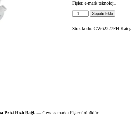
Fişler. e-mark teknoloji.
Gewiss
Sepete Ekle
Gw62227Fh
Ip67
16A
Stok kodu:
GW62227FH
Kateg
230V
2P
E
6H
Makina
Prizi
Hızlı
Bağl.
adet
Prizi Hızlı Bağl.
— Gewiss marka Fişler ürünüdür.