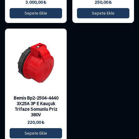
3.000,00
₺
250,00
₺
Sepete Ekle
Sepete Ekle
Bemis Bp2-2504-4440
3X25A 3P E Kauçuk
Trifaze Somunlu Priz
380V
220,00
₺
Sepete Ekle