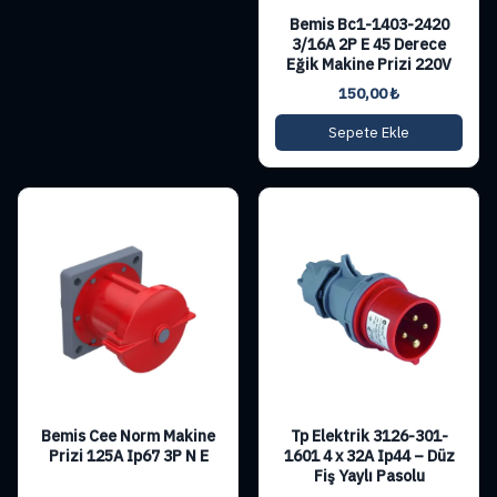
Bemis Bc1-1403-2420
3/16A 2P E 45 Derece
Eğik Makine Prizi 220V
150,00
₺
Sepete Ekle
Bemis Cee Norm Makine
Tp Elektrik 3126-301-
Prizi 125A Ip67 3P N E
1601 4 x 32A Ip44 – Düz
Fiş Yaylı Pasolu