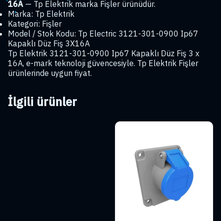
adet
16A
— Tp Elektrik marka Fişler ürünüdür.
Marka: Tp Elektrik
Kategori: Fişler
Model / Stok Kodu: Tp Electric 3121-301-0900 Ip67
Kapaklı Düz Fiş 3X16A
Tp Elektrik 3121-301-0900 Ip67 Kapaklı Düz Fiş 3 x
16A, e-mark teknoloji güvencesiyle. Tp Elektrik Fişler
ürünlerinde uygun fiyat.
İlgili ürünler