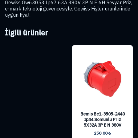
Gewiss Gw63053 Ip67 63A 380V 3P N E 6H Seyyar Priz,
e-mark teknoloji güvencesiyle. Gewiss Fişler ürünlerinde
uygun fiyat.
İlgili ürünler
Bemis Bc1-3505-2440
Ip44 Somunlu Priz
5X32A 3P E N 380V
250,00
₺