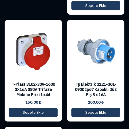
Sepete Ekle
T-Plast 3102-309-1600
Tp Elektrik 3121-301-
3X16A 380V Trifaze
0900 Ip67 Kapaklı Düz
Makine Prizi Ip 44
Fiş 3 x 16A
150,00
₺
200,00
₺
Sepete Ekle
Sepete Ekle