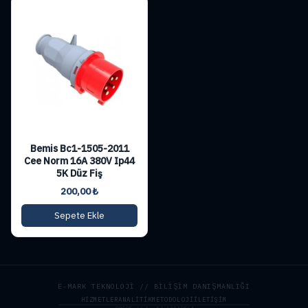
Bemis Bc1-1505-2011
Cee Norm 16A 380V Ip44
5K Düz Fiş
200,00
₺
Sepete Ekle
E-MARK TEKNOLOJİ // BİLİŞİM DANIŞMANLIĞI
HIZMETLER
ANALITIK
METODOLOJI
İLETIŞIM