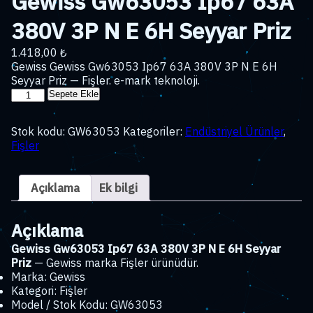
Gewiss Gw63053 Ip67 63A
380V 3P N E 6H Seyyar Priz
1.418,00
₺
Gewiss Gewiss Gw63053 Ip67 63A 380V 3P N E 6H
Seyyar Priz — Fişler. e-mark teknoloji.
Gewiss
Sepete Ekle
Gw63053
Ip67
Stok kodu:
GW63053
Kategoriler:
Endüstriyel Ürünler
,
63A
Fişler
380V
3P
N
Açıklama
Ek bilgi
E
6H
Seyyar
Açıklama
Priz
adet
Gewiss Gw63053 Ip67 63A 380V 3P N E 6H Seyyar
Priz
— Gewiss marka Fişler ürünüdür.
Marka: Gewiss
Kategori: Fişler
Model / Stok Kodu: GW63053