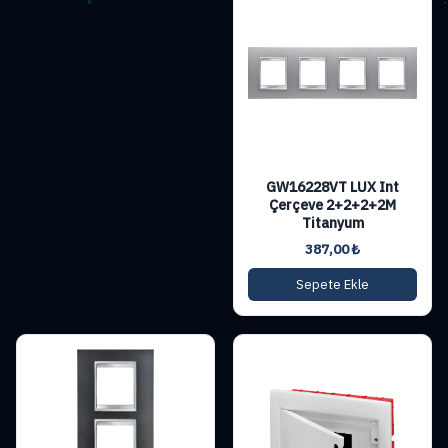
GW16228VT LUX Int
Çerçeve 2+2+2+2M
Titanyum
387,00
₺
Sepete Ekle