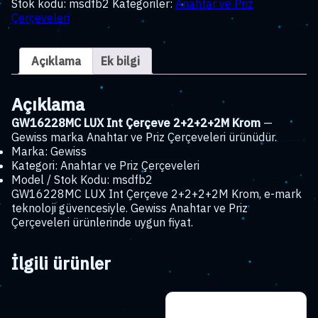
Stok kodu:
msdfb2
Kategoriler:
Anahtar ve Priz
Çerçeve
Çerçeveleri
2+2+2+2M
Krom
adet
Açıklama
Ek bilgi
Açıklama
GW16228MC LUX Int Çerçeve 2+2+2+2M Krom
—
Gewiss marka Anahtar ve Priz Çerçeveleri ürünüdür.
Marka: Gewiss
Kategori: Anahtar ve Priz Çerçeveleri
Model / Stok Kodu: msdfb2
GW16228MC LUX Int Çerçeve 2+2+2+2M Krom, e-mark
teknoloji güvencesiyle. Gewiss Anahtar ve Priz
Çerçeveleri ürünlerinde uygun fiyat.
İlgili ürünler