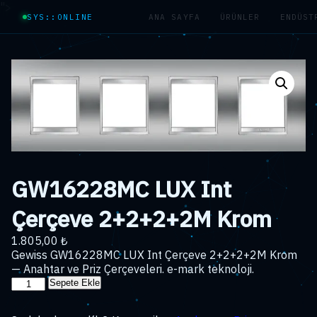
">
SYS::ONLINE
ANA SAYFA
ÜRÜNLER
ENDÜST
GW16228MC LUX Int
Çerçeve 2+2+2+2M Krom
1.805,00
₺
Gewiss GW16228MC LUX Int Çerçeve 2+2+2+2M Krom
— Anahtar ve Priz Çerçeveleri. e-mark teknoloji.
GW16228MC
Sepete Ekle
LUX
Int