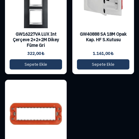
GW16227VA LUX Int
GW40888 SA 18M Opak
Çerçeve 2+2+2M Dikey
Kap. HF S.Kutusu
Füme Gri
322,00
₺
1.161,00
₺
Sepete Ekle
Sepete Ekle