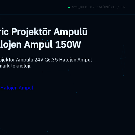
◆
SYS_OK
15:09:17
TÜRKİYE / TR
ric Projektör Ampulü
alojen Ampul 150W
Projektör Ampulü 24V G6.35 Halojen Ampul
ark teknoloji.
:
Halojen Ampul