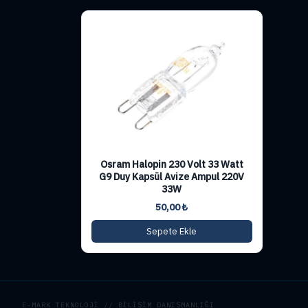
Osram Halopin 230 Volt 33 Watt
G9 Duy Kapsül Avize Ampul 220V
33W
50,00
₺
Sepete Ekle
E-MARK TEKNOLOJİ // BİLİŞİM DANIŞMANLIĞI