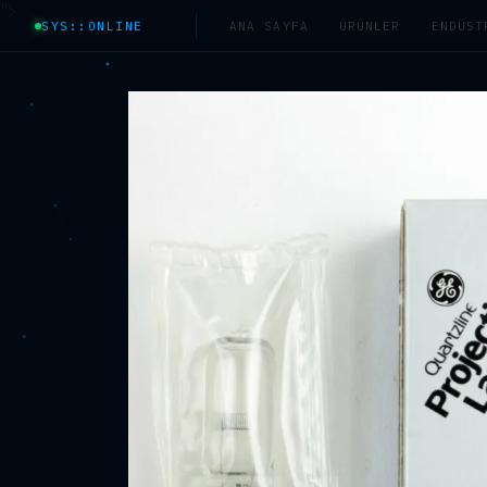
">
SYS::ONLINE
ANA SAYFA
ÜRÜNLER
ENDÜST