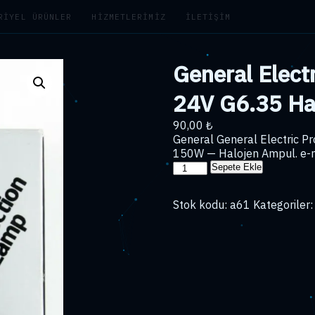
RIYEL ÜRÜNLER
HIZMETLERIMIZ
İLETIŞIM
General Elect
24V G6.35 H
90,00
₺
General General Electric 
150W — Halojen Ampul. e-m
General
Sepete Ekle
Electric
Projektör
Stok kodu:
a61
Kategoriler
Ampulü
24V
G6.35
Halojen
Ampul
150W
adet