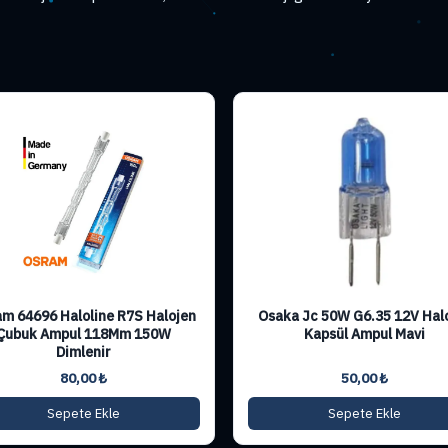
m 64696 Haloline R7S Halojen
Osaka Jc 50W G6.35 12V Hal
Çubuk Ampul 118Mm 150W
Kapsül Ampul Mavi
Dimlenir
80,00
₺
50,00
₺
Sepete Ekle
Sepete Ekle