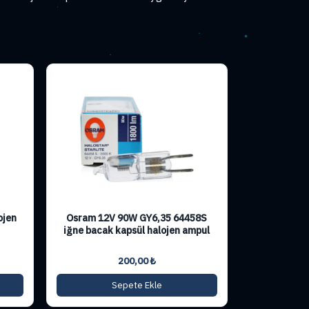
ojen
Osram 12V 90W GY6,35 64458S
iğne bacak kapsül halojen ampul
200,00
₺
Sepete Ekle