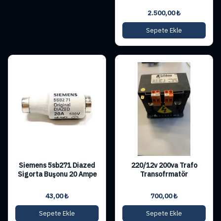
2.500,00
₺
Sepete Ekle
Siemens 5sb271 Diazed
220/12v 200va Trafo
Sigorta Buşonu 20 Ampe
Transofrmatör
43,00
₺
700,00
₺
Sepete Ekle
Sepete Ekle