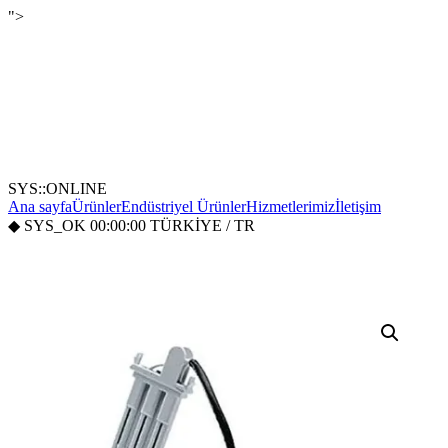
">
SYS::ONLINE
Ana sayfa
Ürünler
Endüstriyel Ürünler
Hizmetlerimiz
İletişim
◆
SYS_OK
00:00:00
TÜRKİYE / TR