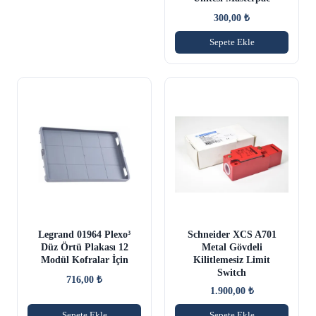
300,00
₺
Sepete Ekle
Legrand 01964 Plexo³
Schneider XCS A701
Düz Örtü Plakası 12
Metal Gövdeli
Modül Kofralar İçin
Kilitlemesiz Limit
Switch
716,00
₺
1.900,00
₺
Sepete Ekle
Sepete Ekle