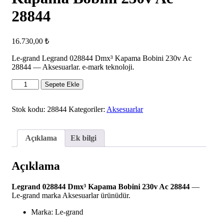
28844
16.730,00
₺
Le-grand Legrand 028844 Dmx³ Kapama Bobini 230v Ac
28844 — Aksesuarlar. e-mark teknoloji.
Legrand
Sepete Ekle
028844
Dmx³
Kapama
Stok kodu:
28844
Kategoriler:
Aksesuarlar
Bobini
230v
Ac
Açıklama
Ek bilgi
28844
adet
Açıklama
Legrand 028844 Dmx³ Kapama Bobini 230v Ac 28844
—
Le-grand marka Aksesuarlar ürünüdür.
Marka: Le-grand