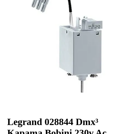
Legrand 028844 Dmx³
Kapama Bobini 230v Ac