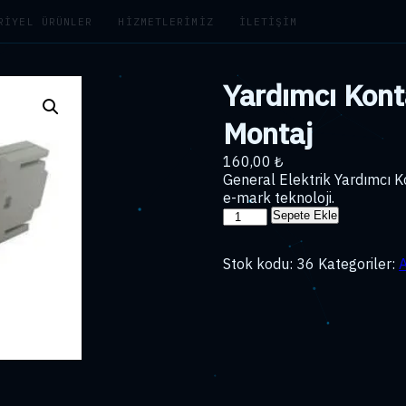
RIYEL ÜRÜNLER
HIZMETLERIMIZ
İLETIŞIM
Yardımcı Kont
Montaj
160,00
₺
General Elektrik Yardımcı 
e-mark teknoloji.
Yardımcı
Sepete Ekle
Kontak
Bloğu
Stok kodu:
36
Kategoriler:
1nc
Yan
Montaj
adet