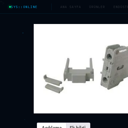
">
SYS::ONLINE
ANA SAYFA
ÜRÜNLER
ENDÜST