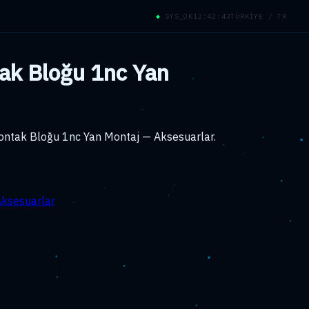
◆
SYS_OK
12:42:43
TÜRKİYE / TR
ak Bloğu 1nc Yan
Kontak Bloğu 1nc Yan Montaj — Aksesuarlar.
Aksesuarlar