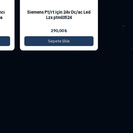
mcı
Siemens Pt/rt için 24v Dc/ac Led
0a
Lzs ptml0524
290,00
₺
Sepete Ekle