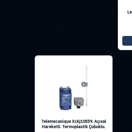
Le
Telemecanique Xckj10559. Açısal
Hareketli. Termoplastik Çubuklu.