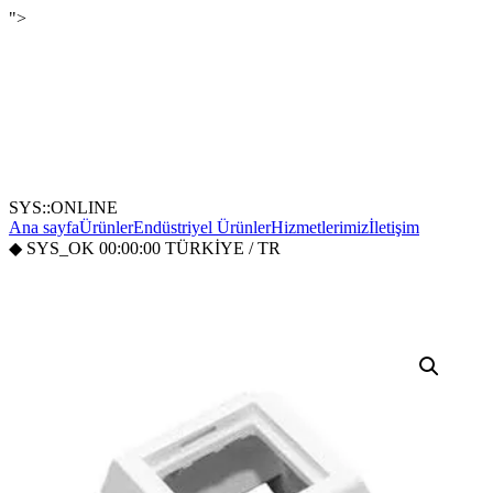
">
SYS::ONLINE
Ana sayfa
Ürünler
Endüstriyel Ürünler
Hizmetlerimiz
İletişim
◆
SYS_OK
00:00:00
TÜRKİYE / TR