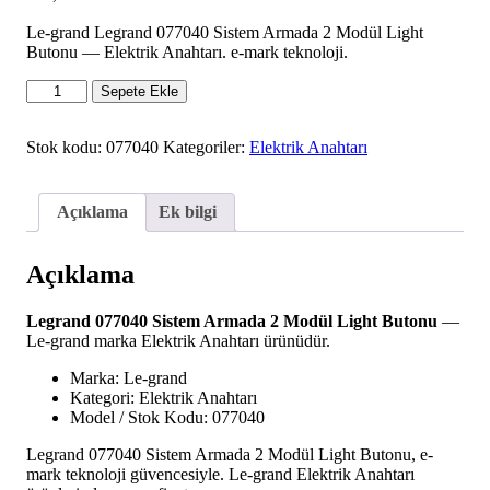
Le-grand Legrand 077040 Sistem Armada 2 Modül Light
Butonu — Elektrik Anahtarı. e-mark teknoloji.
Legrand
Sepete Ekle
077040
Sistem
Armada
Stok kodu:
077040
Kategoriler:
Elektrik Anahtarı
2
Modül
Light
Açıklama
Ek bilgi
Butonu
adet
Açıklama
Legrand 077040 Sistem Armada 2 Modül Light Butonu
—
Le-grand marka Elektrik Anahtarı ürünüdür.
Marka: Le-grand
Kategori: Elektrik Anahtarı
Model / Stok Kodu: 077040
Legrand 077040 Sistem Armada 2 Modül Light Butonu, e-
mark teknoloji güvencesiyle. Le-grand Elektrik Anahtarı