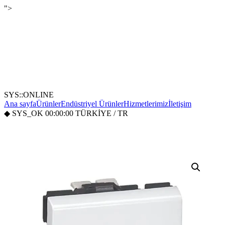
">
SYS::ONLINE
Ana sayfa
Ürünler
Endüstriyel Ürünler
Hizmetlerimiz
İletişim
◆
SYS_OK
00:00:00
TÜRKİYE / TR