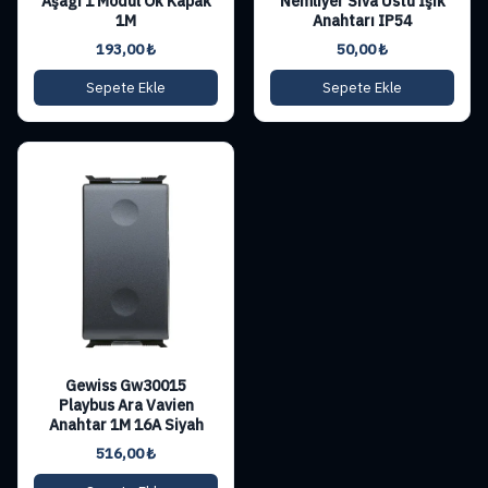
Aşağı 1 Modül Ok Kapak
Nemliyer Sıva Üstü Işık
1M
Anahtarı IP54
193,00
₺
50,00
₺
Sepete Ekle
Sepete Ekle
Gewiss Gw30015
Playbus Ara Vavien
Anahtar 1M 16A Siyah
516,00
₺