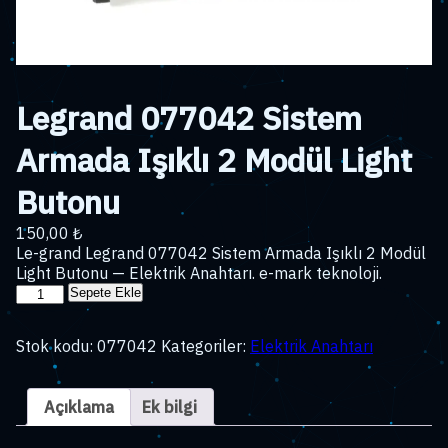
Legrand 077042 Sistem
Armada Işıklı 2 Modül Light
Butonu
150,00
₺
Le-grand Legrand 077042 Sistem Armada Işıklı 2 Modül
Light Butonu — Elektrik Anahtarı. e-mark teknoloji.
Legrand
Sepete Ekle
077042
Sistem
Stok kodu:
077042
Kategoriler:
Elektrik Anahtarı
Armada
Işıklı
2
Açıklama
Ek bilgi
Modül
Light