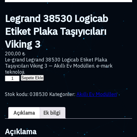
Legrand 38530 Logicab
Etiket Plaka Taşıyıcıları
Viking 3
200,00
₺
Le-grand Legrand 38530 Logicab Etiket Plaka
Taşıyıcıları Viking 3 — Akıllı Ev Modülleri. e-mark
teknoloji.
Legrand
Sepete Ekle
38530
Logicab
Stok kodu:
038530
Kategoriler:
Akıllı Ev Modülleri
Etiket
Plaka
Taşıyıcıları
Açıklama
Ek bilgi
Viking
3
adet
Açıklama