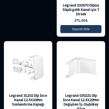
Legrand 033670 Dlplus
Süpürgelik Kanal için T
Dirsek
271,00
₺
Sepete Ekle
Legrand 31202 Dlp İnce
Legrand 030221 Dlp
Kanal 12.5X20Mm
İnce Kanal 12.5X20Mm
Sonlandırma Kapağı
Değişken İç-Dışbükey
Köşe