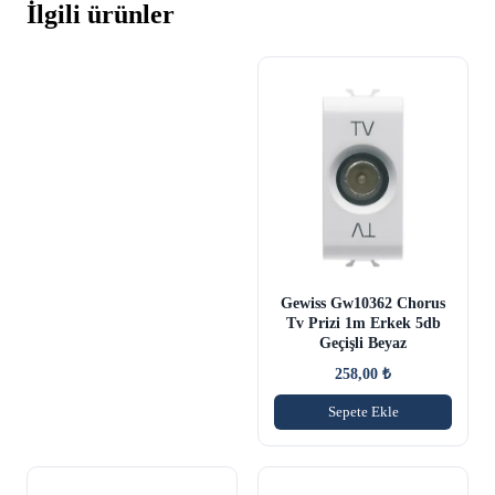
İlgili ürünler
Gewiss Gw10362 Chorus
Tv Prizi 1m Erkek 5db
Geçişli Beyaz
258,00
₺
Sepete Ekle