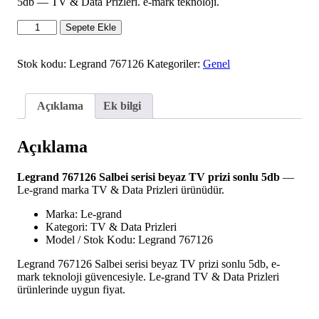
5db — TV & Data Prizleri. e-mark teknoloji.
Legrand
Sepete Ekle
767126
Salbei
serisi
Stok kodu:
Legrand 767126
Kategoriler:
Genel
beyaz
TV
prizi
Açıklama
Ek bilgi
sonlu
5db
adet
Açıklama
Legrand 767126 Salbei serisi beyaz TV prizi sonlu 5db
—
Le-grand marka TV & Data Prizleri ürünüdür.
Marka: Le-grand
Kategori: TV & Data Prizleri
Model / Stok Kodu: Legrand 767126
Legrand 767126 Salbei serisi beyaz TV prizi sonlu 5db, e-
mark teknoloji güvencesiyle. Le-grand TV & Data Prizleri
ürünlerinde uygun fiyat.