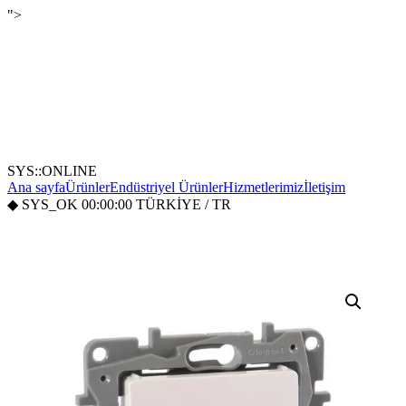
">
SYS::ONLINE
Ana sayfa
Ürünler
Endüstriyel Ürünler
Hizmetlerimiz
İletişim
◆
SYS_OK
00:00:00
TÜRKİYE / TR