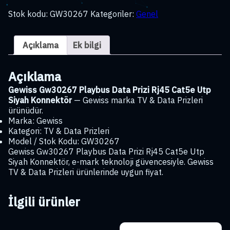
Playbus
Stok kodu:
GW30267
Kategoriler:
Genel
Data
Prizi
Rj45
Açıklama
Ek bilgi
Cat5e
Utp
Siyah
Açıklama
Konnektör
adet
Gewiss Gw30267 Playbus Data Prizi Rj45 Cat5e Utp
Siyah Konnektör
— Gewiss marka TV & Data Prizleri
ürünüdür.
Marka: Gewiss
Kategori: TV & Data Prizleri
Model / Stok Kodu: GW30267
Gewiss Gw30267 Playbus Data Prizi Rj45 Cat5e Utp
Siyah Konnektör, e-mark teknoloji güvencesiyle. Gewiss
TV & Data Prizleri ürünlerinde uygun fiyat.
İlgili ürünler