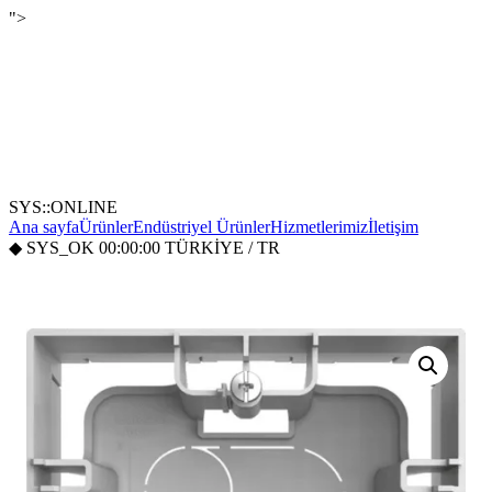
">
SYS::ONLINE
Ana sayfa
Ürünler
Endüstriyel Ürünler
Hizmetlerimiz
İletişim
◆
SYS_OK
00:00:00
TÜRKİYE / TR