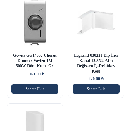
Gewiss Gw14567 Chorus
Legrand 030221 Dlp İnce
Dimmer Vavien 1M
Kanal 12.5X20Mm
500W Dön. Kum. Gri
Değişken İç-Dışbükey
Köşe
1.161,00
₺
220,00
₺
Sepete Ekle
Sepete Ekle