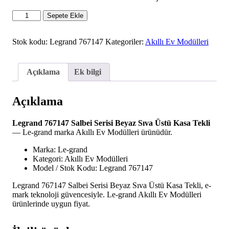
Legrand
Sepete Ekle
767147
Salbei
Serisi
Stok kodu:
Legrand 767147
Kategoriler:
Akıllı Ev Modülleri
Beyaz
Sıva
Üstü
Açıklama
Ek bilgi
Kasa
Tekli
adet
Açıklama
Legrand 767147 Salbei Serisi Beyaz Sıva Üstü Kasa Tekli
— Le-grand marka Akıllı Ev Modülleri ürünüdür.
Marka: Le-grand
Kategori: Akıllı Ev Modülleri
Model / Stok Kodu: Legrand 767147
Legrand 767147 Salbei Serisi Beyaz Sıva Üstü Kasa Tekli, e-
mark teknoloji güvencesiyle. Le-grand Akıllı Ev Modülleri
ürünlerinde uygun fiyat.