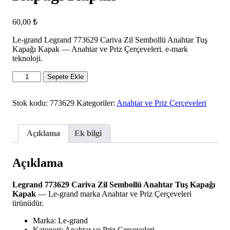
60,00
₺
Le-grand Legrand 773629 Cariva Zil Sembollü Anahtar Tuş
Kapağı Kapak — Anahtar ve Priz Çerçeveleri. e-mark
teknoloji.
Legrand
Sepete Ekle
773629
Cariva
Zil
Stok kodu:
773629
Kategoriler:
Anahtar ve Priz Çerçeveleri
Sembollü
Anahtar
Tuş
Açıklama
Ek bilgi
Kapağı
Kapak
adet
Açıklama
Legrand 773629 Cariva Zil Sembollü Anahtar Tuş Kapağı
Kapak
— Le-grand marka Anahtar ve Priz Çerçeveleri
ürünüdür.
Marka: Le-grand
Kategori: Anahtar ve Priz Çerçeveleri