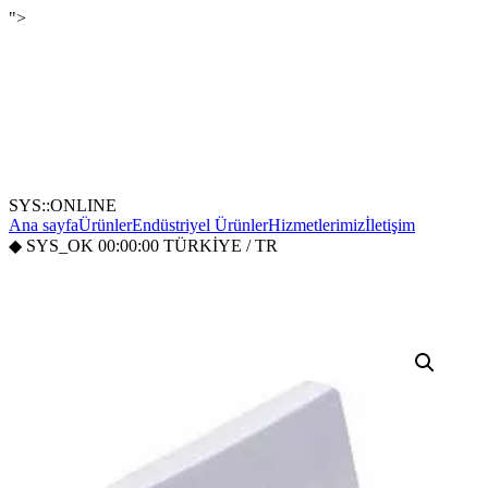
">
SYS::ONLINE
Ana sayfa
Ürünler
Endüstriyel Ürünler
Hizmetlerimiz
İletişim
◆
SYS_OK
00:00:00
TÜRKİYE / TR