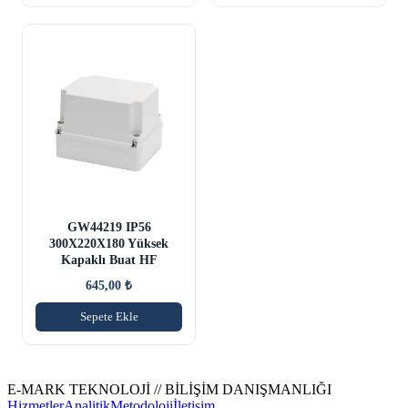
GW44219 IP56
300X220X180 Yüksek
Kapaklı Buat HF
645,00
₺
Sepete Ekle
E-MARK TEKNOLOJİ // BİLİŞİM DANIŞMANLIĞI
Hizmetler
Analitik
Metodoloji
İletişim