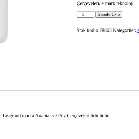
Çerçeveleri. e-mark teknoloji.
Legrand
Sepete Ekle
78803
Sistem
Armada
Stok kodu:
78803
Kategoriler:
3
Modül
Çerçeve
adet
Le-grand marka Anahtar ve Priz Çerçeveleri ürünüdür.