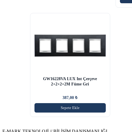
GW16228VA LUX Int Çerçeve
2+2+2+2M Füme Gri
387,00
₺
Sepete Ekle
E-MARK TEKNOLOJİ // BİLİŞİM DANIŞMANLIĞI