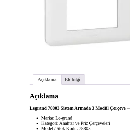
Açıklama
Ek bilgi
Açıklama
Legrand 78803 Sistem Armada 3 Modül Çerçeve
— 
Marka: Le-grand
Kategori: Anahtar ve Priz Çerçeveleri
Model / Stok Kodu: 78803