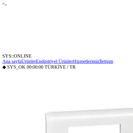
">
SYS::ONLINE
Ana sayfa
Ürünler
Endüstriyel Ürünler
Hizmetlerimiz
İletişim
◆
SYS_OK
00:00:00
TÜRKİYE / TR