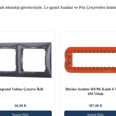
teknoloji güvencesiyle. Le-grand Anahtar ve Priz Çerçeveleri ürünle
egrand Valena Çerçeve İkili
Bticino Axolute H4706 Kaide 6
6M Vidalı
60,00
₺
387,00
₺
Sepete Ekle
Sepete Ekle