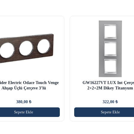
ider Electric Odace Touch Venge
GW16227VT LUX Int Çerçe
Ahşap Üçlü Çerçeve 3’lü
2+2+2M Dikey Titanyum
380,00
₺
322,00
₺
Sepete Ekle
Sepete Ekle