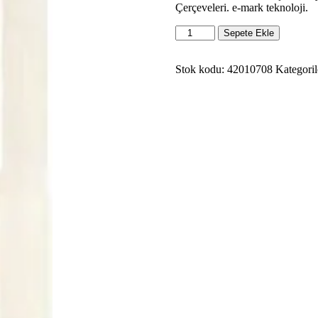
Çerçeveleri. e-mark teknoloji.
Makel
Sepete Ekle
Defne
Üçlü
Dikey
Stok kodu:
42010708
Kategoril
Çerçeve
Krem
42010708
adet