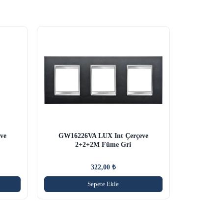
ve
GW16226VA LUX Int Çerçeve
2+2+2M Füme Gri
322,00
₺
Sepete Ekle