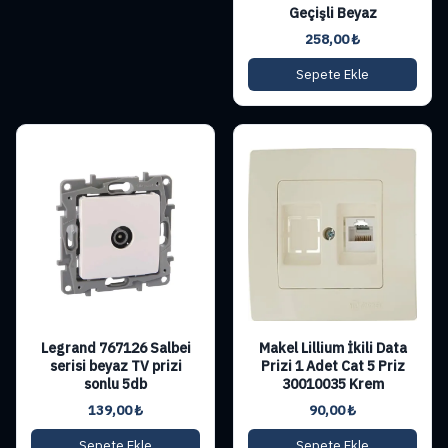
Geçişli Beyaz
258,00
₺
Sepete Ekle
Legrand 767126 Salbei
Makel Lillium İkili Data
serisi beyaz TV prizi
Prizi 1 Adet Cat 5 Priz
sonlu 5db
30010035 Krem
139,00
₺
90,00
₺
Sepete Ekle
Sepete Ekle