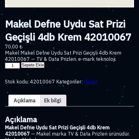
Makel Defne Uydu Sat Prizi
Geçişli 4db Krem 42010067
70,00
₺
Makel Makel Defne Uydu Sat Prizi Geçişli 4db Krem
42010067 — TV & Data Prizleri. e-mark teknoloji.
Makel
Sepete Ekle
Defne
Uydu
Stok kodu:
42010067
Kategoriler:
Genel
Sat
Prizi
Geçişli
Açıklama
Ek bilgi
4db
Krem
42010067
Açıklama
adet
Makel Defne Uydu Sat Prizi Geçişli 4db Krem
42010067
— Makel marka TV & Data Prizleri ürünüdür.