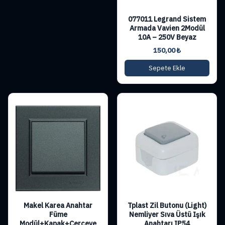
077011 Legrand Sistem
Armada Vavien 2Modül
10A – 250V Beyaz
150,00
₺
Sepete Ekle
Makel Karea Anahtar
Tplast Zil Butonu (Light)
Füme
Nemliyer Sıva Üstü Işık
Modül+Kapak+Çerçeve
Anahtarı IP54