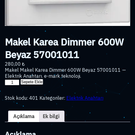
Makel Karea Dimmer 600W
Beyaz 57001011
280,00
₺
Makel Makel Karea Dimmer 600W Beyaz 57001011 —
Elektrik Anahtarı. e-mark teknoloji.
Makel
Sepete Ekle
Karea
Dimmer
Stok kodu:
401
Kategoriler:
Elektrik Anahtarı
600W
Beyaz
57001011
Açıklama
Ek bilgi
adet
Açıklama