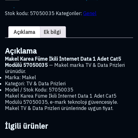
Karea
Füme
Stok kodu:
57050035
Kategoriler:
Genel
İkili
İnternet
Data
Açıklama
Ek bilgi
1
Adet
Cat5
Açıklama
Modülü
57050035
Makel Karea Füme İkili İnternet Data 1 Adet Cat5
adet
Modülü 57050035
— Makel marka TV & Data Prizleri
ürünüdür.
Marka: Makel
Kategori: TV & Data Prizleri
Model / Stok Kodu: 57050035
Makel Karea Füme İkili İnternet Data 1 Adet Cat5
Modülü 57050035, e-mark teknoloji güvencesiyle.
Makel TV & Data Prizleri ürünlerinde uygun fiyat.
İlgili ürünler