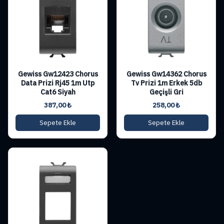
Gewiss Gw12423 Chorus
Gewiss Gw14362 Chorus
Data Prizi Rj45 1m Utp
Tv Prizi 1m Erkek 5db
Cat6 Siyah
Geçişli Gri
387,00
₺
258,00
₺
Sepete Ekle
Sepete Ekle