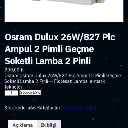
Osram Dulux 26W/827 Plc
Ampul 2 Pimli Geçme
Soketli Lamba 2 Pinli
200,00
₺
Osram Osram Dulux 26W/827 Plc Ampul 2 Pimli Geçme
Soketli Lamba 2 Pinli — Floresan Lamba. e-mark
teknoloji.
Osram
Sepete Ekle
Dulux
26W/827
Stok kodu:
a66
Kategoriler:
Floresan Lamba
Plc
Ampul
2
Açıklama
Ek bilgi
Pimli