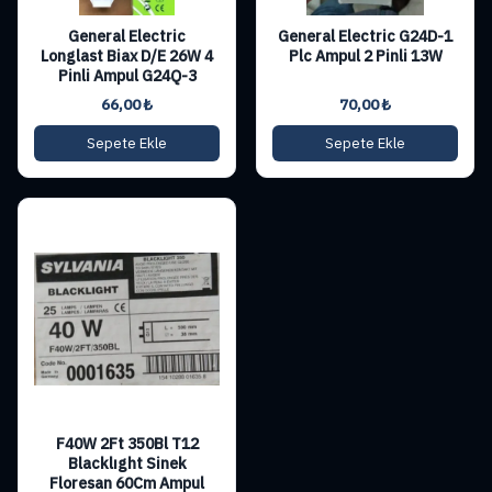
General Electric
General Electric G24D-1
Longlast Biax D/E 26W 4
Plc Ampul 2 Pinli 13W
Pinli Ampul G24Q-3
66,00
₺
70,00
₺
Sepete Ekle
Sepete Ekle
F40W 2Ft 350Bl T12
Blacklıght Sinek
Floresan 60Cm Ampul