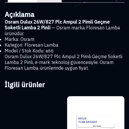
Geçme
Soketli
Açıklama
Lamba
2
Osram Dulux 26W/827 Plc Ampul 2 Pimli Geçme
Pinli
Soketli Lamba 2 Pinli
— Osram marka Floresan Lamba
adet
ürünüdür.
Marka: Osram
Kategori: Floresan Lamba
Model / Stok Kodu: a66
Osram Dulux 26W/827 Plc Ampul 2 Pimli Geçme Soketli
Lamba 2 Pinli, e-mark teknoloji güvencesiyle. Osram
Floresan Lamba ürünlerinde uygun fiyat.
İlgili ürünler