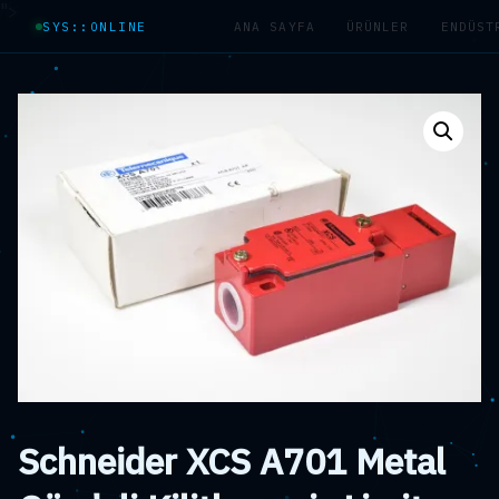
">
SYS::ONLINE
ANA SAYFA
ÜRÜNLER
ENDÜST
Schneider XCS A701 Metal