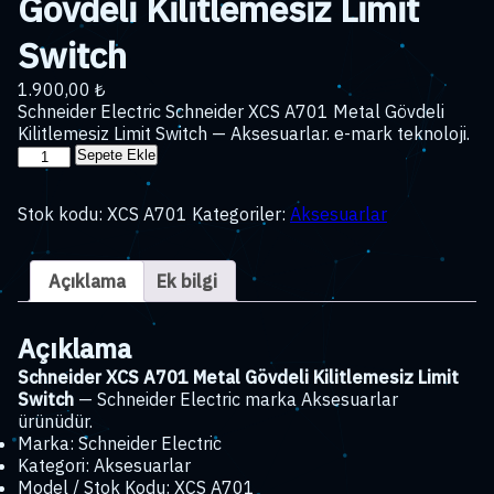
Gövdeli Kilitlemesiz Limit
Switch
1.900,00
₺
Schneider Electric Schneider XCS A701 Metal Gövdeli
Kilitlemesiz Limit Switch — Aksesuarlar. e-mark teknoloji.
Schneider
Sepete Ekle
XCS
A701
Stok kodu:
XCS A701
Kategoriler:
Aksesuarlar
Metal
Gövdeli
Kilitlemesiz
Açıklama
Ek bilgi
Limit
Switch
adet
Açıklama
Schneider XCS A701 Metal Gövdeli Kilitlemesiz Limit
Switch
— Schneider Electric marka Aksesuarlar
ürünüdür.
Marka: Schneider Electric
Kategori: Aksesuarlar
Model / Stok Kodu: XCS A701