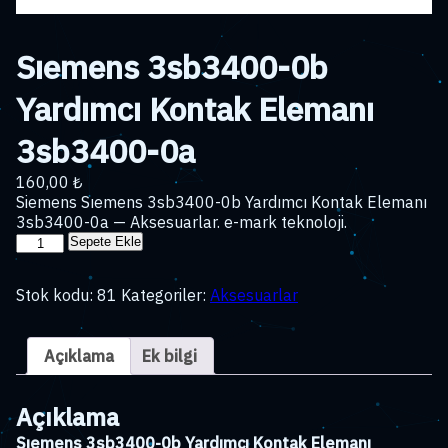
Sıemens 3sb3400-0b
Yardımcı Kontak Elemanı
3sb3400-0a
160,00
₺
Siemens Sıemens 3sb3400-0b Yardımcı Kontak Elemanı
3sb3400-0a — Aksesuarlar. e-mark teknoloji.
Sıemens
Sepete Ekle
3sb3400-
0b
Stok kodu:
81
Kategoriler:
Aksesuarlar
Yardımcı
Kontak
Elemanı
Açıklama
Ek bilgi
3sb3400-
0a
adet
Açıklama
Sıemens 3sb3400-0b Yardımcı Kontak Elemanı