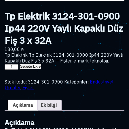
Tp Elektrik 3124-301-0900
Ip44 220V Yaylı Kapaklı Düz
Fiş 3 x 32A
180,00
₺
Tp Elektrik Tp Elektrik 3124-301-0900 Ip44 220V Yaylı
Kapaklı Düz Fiş 3 x 32A — Fişler. e-mark teknoloji.
Tp
Sepete Ekle
Elektrik
3124-
Stok kodu:
3124-301-0900
Kategoriler:
Endüstriyel
301-
Ürünler
,
Fişler
0900
Ip44
220V
Açıklama
Ek bilgi
Yaylı
Kapaklı
Düz
Açıklama
Fiş