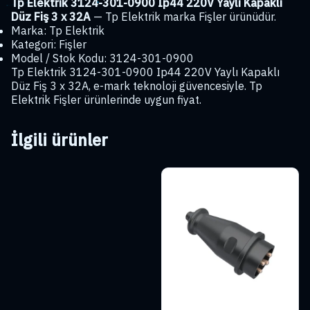
3
Tp Elektrik 3124-301-0900 Ip44 220V Yaylı Kapaklı
x
Düz Fiş 3 x 32A
— Tp Elektrik marka Fişler ürünüdür.
32A
Marka: Tp Elektrik
adet
Kategori: Fişler
Model / Stok Kodu: 3124-301-0900
Tp Elektrik 3124-301-0900 Ip44 220V Yaylı Kapaklı
Düz Fiş 3 x 32A, e-mark teknoloji güvencesiyle. Tp
Elektrik Fişler ürünlerinde uygun fiyat.
İlgili ürünler