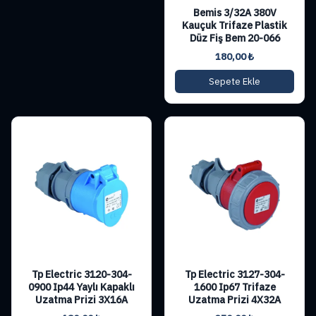
Bemis 3/32A 380V
Kauçuk Trifaze Plastik
Düz Fiş Bem 20-066
180,00
₺
Sepete Ekle
Tp Electric 3120-304-
Tp Electric 3127-304-
0900 Ip44 Yaylı Kapaklı
1600 Ip67 Trifaze
Uzatma Prizi 3X16A
Uzatma Prizi 4X32A