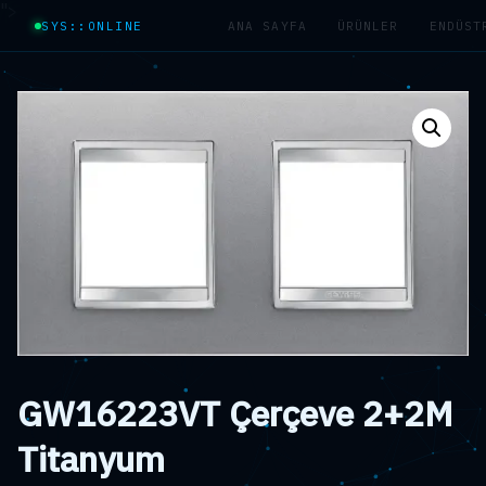
">
SYS::ONLINE
ANA SAYFA
ÜRÜNLER
ENDÜST
GW16223VT Çerçeve 2+2M
Titanyum