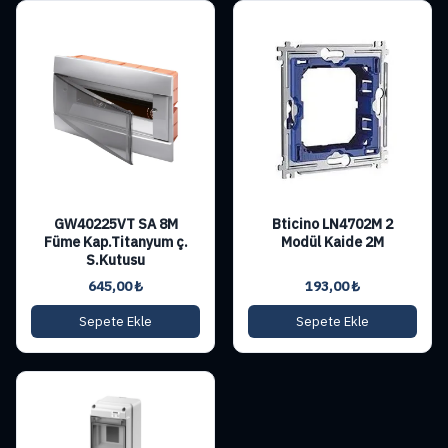
GW40225VT SA 8M
Bticino LN4702M 2
Füme Kap.Titanyum ç.
Modül Kaide 2M
S.Kutusu
645,00
₺
193,00
₺
Sepete Ekle
Sepete Ekle