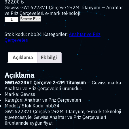
322,00
₺
Gewiss GW16223VT Çerçeve 2+2M Titanyum — Anahtar
ve Priz Çerçeveleri. e-mark teknoloji.
GW16223VT
Sepete Ekle
Çerçeve
2+2M
Stok kodu:
nbb34
Kategoriler:
Anahtar ve Priz
Titanyum
Çerçeveleri
adet
Açıklama
Ek bilgi
Açıklama
GW16223VT Çerçeve 2+2M Titanyum
— Gewiss marka
Anahtar ve Priz Çerçeveleri ürünüdür.
Marka: Gewiss
Kategori: Anahtar ve Priz Çerçeveleri
Model / Stok Kodu: nbb34
GW16223VT Çerçeve 2+2M Titanyum, e-mark teknoloji
güvencesiyle. Gewiss Anahtar ve Priz Çerçeveleri
ürünlerinde uygun fiyat.