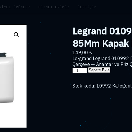
RIYEL ÜRÜNLER
HIZMETLERIMIZ
İLETIŞIM
Legrand 0109
85Mm Kapak i
149,00
₺
Le-grand Legrand 010992 
Çerçeve — Anahtar ve Priz Ç
Legrand
Sepete Ekle
010992
Dlp
Stok kodu:
10992
Kategoril
Armada
Kaide
85Mm
Kapak
için
2
Modül
Çerçeve