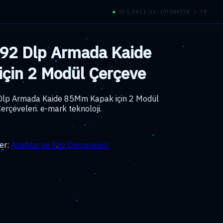
◆
SYS_OK
11:21:11
TÜRKİYE / TR
92 Dlp Armada Kaide
çin 2 Modül Çerçeve
Dlp Armada Kaide 85Mm Kapak için 2 Modül
erçeveleri. e-mark teknoloji.
er:
Anahtar ve Priz Çerçeveleri