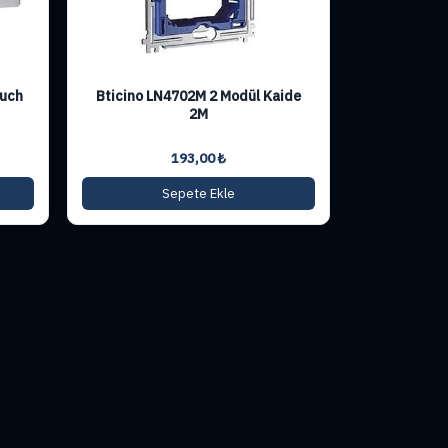
ouch
Bticino LN4702M 2 Modül Kaide
2M
193,00
₺
Sepete Ekle