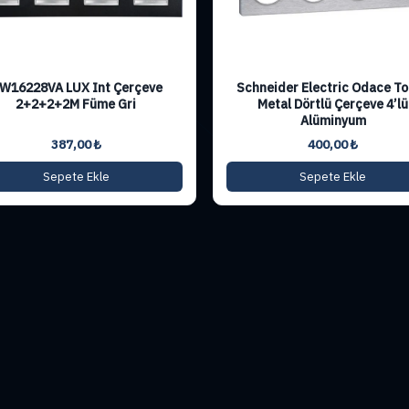
W16228VA LUX Int Çerçeve
Schneider Electric Odace T
2+2+2+2M Füme Gri
Metal Dörtlü Çerçeve 4’lü
Alüminyum
387,00
₺
400,00
₺
Sepete Ekle
Sepete Ekle