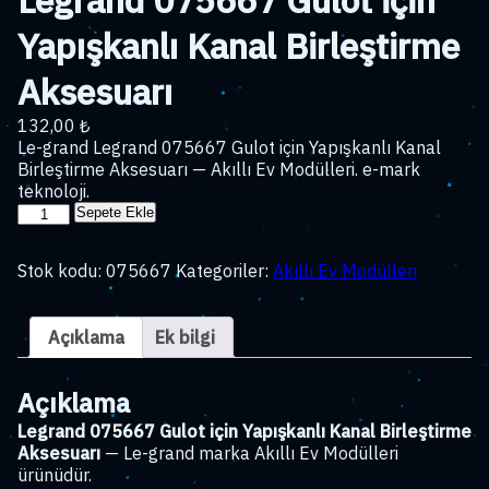
Yapışkanlı Kanal Birleştirme
Aksesuarı
132,00
₺
Le-grand Legrand 075667 Gulot için Yapışkanlı Kanal
Birleştirme Aksesuarı — Akıllı Ev Modülleri. e-mark
teknoloji.
Legrand
Sepete Ekle
075667
Gulot
Stok kodu:
075667
Kategoriler:
Akıllı Ev Modülleri
için
Yapışkanlı
Kanal
Açıklama
Ek bilgi
Birleştirme
Aksesuarı
adet
Açıklama
Legrand 075667 Gulot için Yapışkanlı Kanal Birleştirme
Aksesuarı
— Le-grand marka Akıllı Ev Modülleri
ürünüdür.