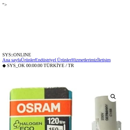
">
SYS::ONLINE
Ana sayfa
Ürünler
Endüstriyel Ürünler
Hizmetlerimiz
İletişim
◆
SYS_OK
00:00:00
TÜRKİYE / TR