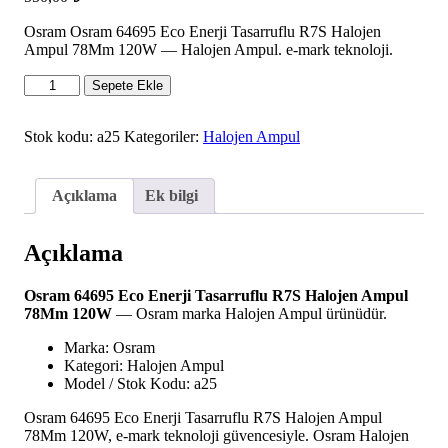
Osram Osram 64695 Eco Enerji Tasarruflu R7S Halojen
Ampul 78Mm 120W — Halojen Ampul. e-mark teknoloji.
Osram
Sepete Ekle
64695
Eco
Enerji
Stok kodu:
a25
Kategoriler:
Halojen Ampul
Tasarruflu
R7S
Halojen
Açıklama
Ek bilgi
Ampul
78Mm
120W
Açıklama
adet
Osram 64695 Eco Enerji Tasarruflu R7S Halojen Ampul
78Mm 120W
— Osram marka Halojen Ampul ürünüdür.
Marka: Osram
Kategori: Halojen Ampul
Model / Stok Kodu: a25
Osram 64695 Eco Enerji Tasarruflu R7S Halojen Ampul
78Mm 120W, e-mark teknoloji güvencesiyle. Osram Halojen