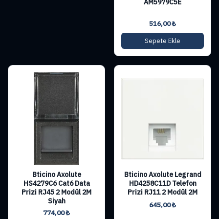
AM5979C5E
516,00
₺
Sepete Ekle
Bticino Axolute
Bticino Axolute Legrand
HS4279C6 Cat6 Data
HD4258C11D Telefon
Prizi RJ45 2 Modül 2M
Prizi RJ11 2 Modül 2M
Siyah
645,00
₺
774,00
₺