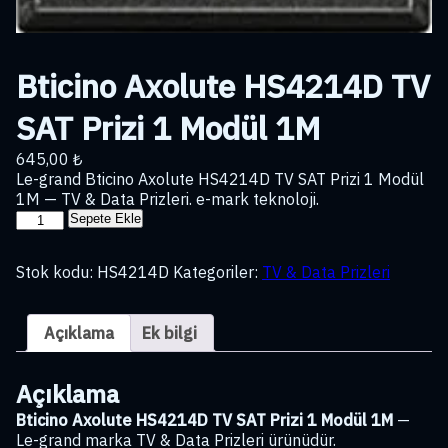
Bticino Axolute HS4214D TV
SAT Prizi 1 Modül 1M
645,00
₺
Le-grand Bticino Axolute HS4214D TV SAT Prizi 1 Modül
1M — TV & Data Prizleri. e-mark teknoloji.
Bticino
Sepete Ekle
Axolute
HS4214D
Stok kodu:
HS4214D
Kategoriler:
TV & Data Prizleri
TV
SAT
Prizi
Açıklama
Ek bilgi
1
Modül
1M
Açıklama
adet
Bticino Axolute HS4214D TV SAT Prizi 1 Modül 1M
—
Le-grand marka TV & Data Prizleri ürünüdür.