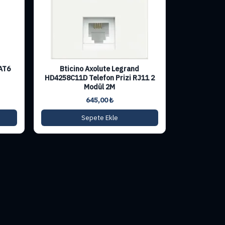
AT6
Bticino Axolute Legrand
HD4258C11D Telefon Prizi RJ11 2
Modül 2M
645,00
₺
Sepete Ekle