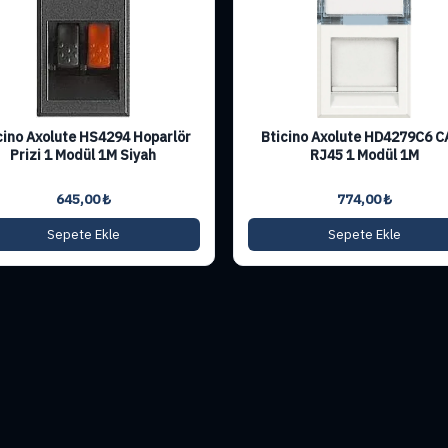
cino Axolute HS4294 Hoparlör
Bticino Axolute HD4279C6 C
Prizi 1 Modül 1M Siyah
RJ45 1 Modül 1M
645,00
₺
774,00
₺
Sepete Ekle
Sepete Ekle