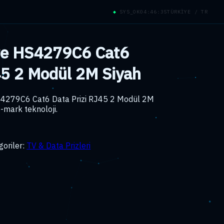
◆
SYS_OK
04:46:36
TÜRKİYE / TR
ute HS4279C6 Cat6
45 2 Modül 2M Siyah
HS4279C6 Cat6 Data Prizi RJ45 2 Modül 2M
e-mark teknoloji.
goriler:
TV & Data Prizleri