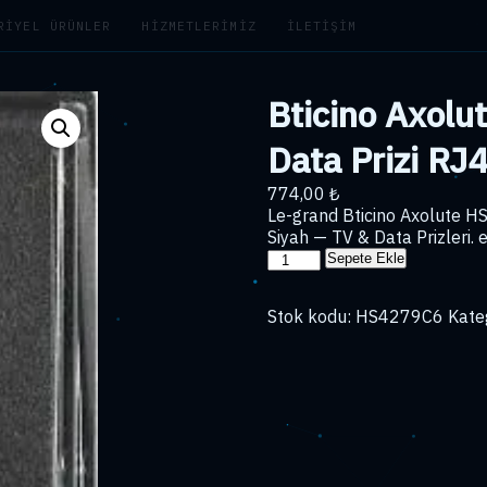
RIYEL ÜRÜNLER
HIZMETLERIMIZ
İLETIŞIM
Bticino Axol
Data Prizi RJ
774,00
₺
Le-grand Bticino Axolute 
Siyah — TV & Data Prizleri. 
Bticino
Sepete Ekle
Axolute
HS4279C6
Stok kodu:
HS4279C6
Kate
Cat6
Data
Prizi
RJ45
2
Modül
2M
Siyah