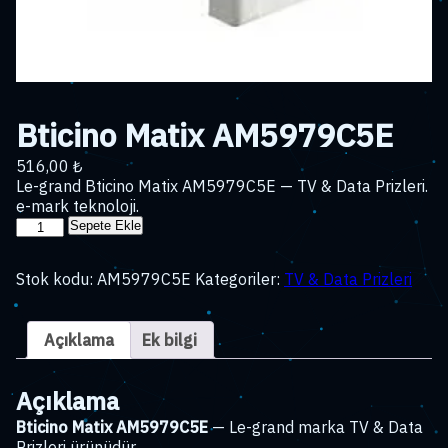
Bticino Matix AM5979C5E
516,00
₺
Le-grand Bticino Matix AM5979C5E — TV & Data Prizleri.
e-mark teknoloji.
Bticino
Sepete Ekle
Matix
AM5979C5E
Stok kodu:
AM5979C5E
Kategoriler:
TV & Data Prizleri
adet
Açıklama
Ek bilgi
Açıklama
Bticino Matix AM5979C5E
— Le-grand marka TV & Data
Prizleri ürünüdür.