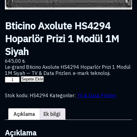
Bticino Axolute HS4294
Hoparlör Prizi 1 Modül 1M
Siyah
645,00
₺
Le-grand Bticino Axolute HS4294 Hoparlör Prizi 1 Modül
1M Siyah — TV & Data Prizleri. e-mark teknoloji.
Bticino
Sepete Ekle
Axolute
HS4294
Stok kodu:
HS4294
Kategoriler:
TV & Data Prizleri
Hoparlör
Prizi
1
Açıklama
Ek bilgi
Modül
1M
Siyah
Açıklama
adet