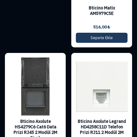
Bticino Matix
AM5979C5E
516,00
₺
Sepete Ekle
Bticino Axolute
Bticino Axolute Legrand
HS4279C6 Cat6 Data
HD4258C11D Telefon
Prizi RJ45 2 Modül 2M
Prizi RJ11 2 Modül 2M