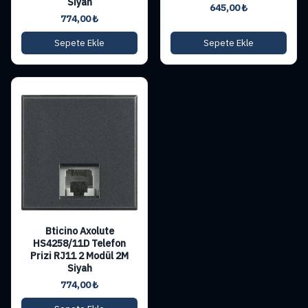
Siyah
645,00
₺
774,00
₺
Sepete Ekle
Sepete Ekle
Bticino Axolute
HS4258/11D Telefon
Prizi RJ11 2 Modül 2M
Siyah
774,00
₺